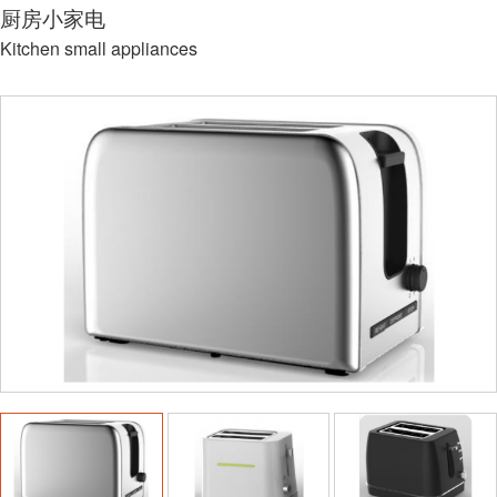
厨房小家电
Kitchen small appliances