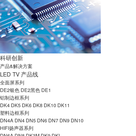
科研创新
产品&解决方案
LED TV 产品线
全面屏系列
DE2银色
DE2黑色
DE1
铝制边框系列
DK4
DK5
DK6
DK8
DK10
DK11
塑料边框系列
DN4A
DN4
DN5
DN6
DN7
DN9
DN10
HIFI扬声器系列
DN6A
DN8
DK3M
DK9
DKL