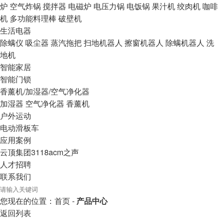
炉
空气炸锅
搅拌器
电磁炉
电压力锅
电饭锅
果汁机
绞肉机
咖啡
机
多功能料理棒
破壁机
生活电器
除螨仪
吸尘器
蒸汽拖把
扫地机器人
擦窗机器人
除螨机器人
洗
地机
智能家居
智能门锁
香薰机/加湿器/空气净化器
加湿器
空气净化器
香薰机
户外运动
电动滑板车
应用案例
云顶集团3118acm之声
人才招聘
联系我们
您现在的位置：
首页
-
产品中心
返回列表